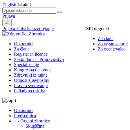
English
Iskalnik
Prijava
Prijava
E-list
E-razporejanje
SPI dogodki
Za člane
O zbornici
Za organizatorje
Za člane
Za ocenjevalce
Register in licence
Sekundariat - Pripravništvo
Specializacije
Kongresna dejavnost
Zdravniki iz tujine
Odnosi z javnostmi
Pravno svetovanje
Paliativna oskrba
O zbornici
Predsednica
+
-
Organi zbornice
Skupščina