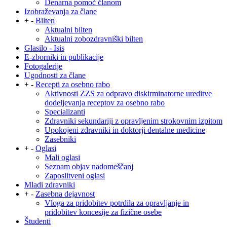
Denarna pomoč članom
Izobraževanja za člane
+
-
Bilten
Aktualni bilten
Aktualni zobozdravniški bilten
Glasilo - Isis
E-zborniki in publikacije
Fotogalerije
Ugodnosti za člane
+
-
Recepti za osebno rabo
Aktivnosti ZZS za odpravo diskirminatorne ureditve
dodeljevanja receptov za osebno rabo
Specializanti
Zdravniki sekundariji z opravljenim strokovnim izpitom
Upokojeni zdravniki in doktorji dentalne medicine
Zasebniki
+
-
Oglasi
Mali oglasi
Seznam objav nadomeščanj
Zaposlitveni oglasi
Mladi zdravniki
+
-
Zasebna dejavnost
Vloga za pridobitev potrdila za opravljanje in
pridobitev koncesije za fizične osebe
Študenti