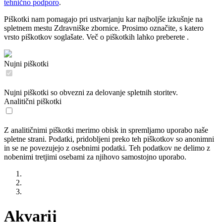
tehnično podporo
.
Piškotki nam pomagajo pri ustvarjanju kar najboljše izkušnje na
spletnem mestu Zdravniške zbornice. Prosimo označite, s katero
vrsto piškotkov soglašate. Več o piškotkih lahko preberete
.
Nujni piškotki
Nujni piškotki so obvezni za delovanje spletnih storitev.
Analitični piškotki
Z analitičnimi piškotki merimo obisk in spremljamo uporabo naše
spletne strani. Podatki, pridobljeni preko teh piškotkov so anonimni
in se ne povezujejo z osebnimi podatki. Teh podatkov ne delimo z
nobenimi tretjimi osebami za njihovo samostojno uporabo.
Akvarij