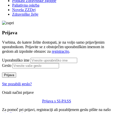
Podkast Zdravniške zgodbe
Paliativna oskrba
Novela ZZDej
Zdravniške želje
Prijava
Vsebina, do katere želite dostopati, je na voljo samo prijavljenim
uporabnikom. Prijavite se z obstoječim uporabniškim imenom in
geslom ali izpolnite obrazec za
registracijo
.
Uporabniško ime
Geslo
Prijava
Ste pozabili geslo?
Ostali načini prijave
Prijava s SI-PASS
Za pomoč pri prijavi, registraciji ali pozabljenem geslu pišite na našo