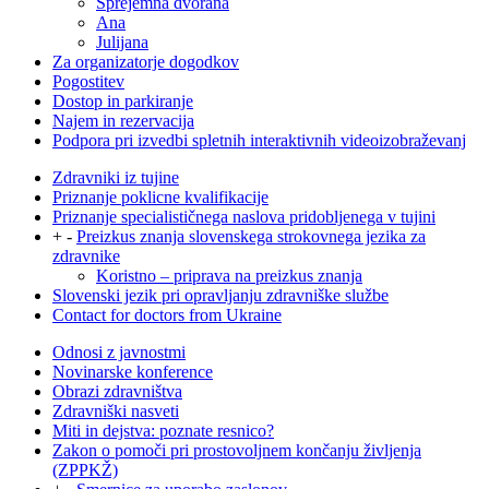
Sprejemna dvorana
Ana
Julijana
Za organizatorje dogodkov
Pogostitev
Dostop in parkiranje
Najem in rezervacija
Podpora pri izvedbi spletnih interaktivnih videoizobraževanj
Zdravniki iz tujine
Priznanje poklicne kvalifikacije
Priznanje specialističnega naslova pridobljenega v tujini
+
-
Preizkus znanja slovenskega strokovnega jezika za
zdravnike
Koristno – priprava na preizkus znanja
Slovenski jezik pri opravljanju zdravniške službe
Contact for doctors from Ukraine
Odnosi z javnostmi
Novinarske konference
Obrazi zdravništva
Zdravniški nasveti
Miti in dejstva: poznate resnico?
Zakon o pomoči pri prostovoljnem končanju življenja
(ZPPKŽ)