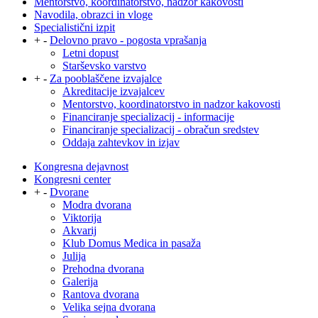
Mentorstvo, koordinatorstvo, nadzor kakovosti
Navodila, obrazci in vloge
Specialistični izpit
+
-
Delovno pravo - pogosta vprašanja
Letni dopust
Starševsko varstvo
+
-
Za pooblaščene izvajalce
Akreditacije izvajalcev
Mentorstvo, koordinatorstvo in nadzor kakovosti
Financiranje specializacij - informacije
Financiranje specializacij - obračun sredstev
Oddaja zahtevkov in izjav
Kongresna dejavnost
Kongresni center
+
-
Dvorane
Modra dvorana
Viktorija
Akvarij
Klub Domus Medica in pasaža
Julija
Prehodna dvorana
Galerija
Rantova dvorana
Velika sejna dvorana