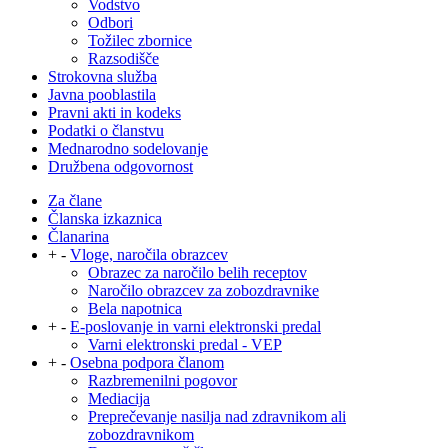
Vodstvo
Odbori
Tožilec zbornice
Razsodišče
Strokovna služba
Javna pooblastila
Pravni akti in kodeks
Podatki o članstvu
Mednarodno sodelovanje
Družbena odgovornost
Za člane
Članska izkaznica
Članarina
+
-
Vloge, naročila obrazcev
Obrazec za naročilo belih receptov
Naročilo obrazcev za zobozdravnike
Bela napotnica
+
-
E-poslovanje in varni elektronski predal
Varni elektronski predal - VEP
+
-
Osebna podpora članom
Razbremenilni pogovor
Mediacija
Preprečevanje nasilja nad zdravnikom ali
zobozdravnikom