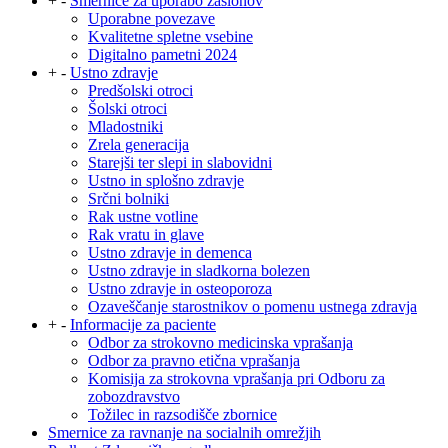
+
-
Smernice za uporabo zaslonov
Uporabne povezave
Kvalitetne spletne vsebine
Digitalno pametni 2024
+
-
Ustno zdravje
Predšolski otroci
Šolski otroci
Mladostniki
Zrela generacija
Starejši ter slepi in slabovidni
Ustno in splošno zdravje
Srčni bolniki
Rak ustne votline
Rak vratu in glave
Ustno zdravje in demenca
Ustno zdravje in sladkorna bolezen
Ustno zdravje in osteoporoza
Ozaveščanje starostnikov o pomenu ustnega zdravja
+
-
Informacije za paciente
Odbor za strokovno medicinska vprašanja
Odbor za pravno etična vprašanja
Komisija za strokovna vprašanja pri Odboru za
zobozdravstvo
Tožilec in razsodišče zbornice
Smernice za ravnanje na socialnih omrežjih