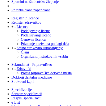
Spomini na študentsko življenje
Pritožba člana zoper člana
Register in licence
Register zdravnikov
+
-
Licence
Podeljevanje licenc
Podaljševanje licenc
Osnovna licenca
Priznanje naziva na podlagi dela
+
-
Stalno strokovno usposabljanje
Člani
Organizatorji strokovnih vsebin
Sekundariat - Pripravništvo
+
-
Zdravniki
Prosta pripravniška delovna mesta
Doktorji dentalne medicine
Strokovni izpiti
Specializacije
Seznam specializacij
Razpisi specializacij
e-List