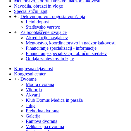
Mentorstvo, koordinatorstvo, nadzor kakovosti
Navodila, obrazci in vloge
Specialistični izpit
+
-
Delovno pravo - pogosta vprašanja
Letni dopust
Starševsko varstvo
+
-
Za pooblaščene izvajalce
Akreditacije izvajalcev
Mentorstvo, koordinatorstvo in nadzor kakovosti
Financiranje specializacij - informacije
Financiranje specializacij - obračun sredstev
Oddaja zahtevkov in izjav
Kongresna dejavnost
Kongresni center
+
-
Dvorane
Modra dvorana
Viktorija
Akvarij
Klub Domus Medica in pasaža
Julija
Prehodna dvorana
Galerija
Rantova dvorana
Velika sejna dvorana