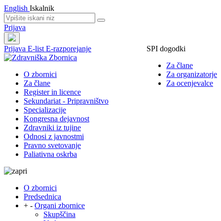
English
Iskalnik
Prijava
Prijava
E-list
E-razporejanje
SPI dogodki
Za člane
O zbornici
Za organizatorje
Za člane
Za ocenjevalce
Register in licence
Sekundariat - Pripravništvo
Specializacije
Kongresna dejavnost
Zdravniki iz tujine
Odnosi z javnostmi
Pravno svetovanje
Paliativna oskrba
O zbornici
Predsednica
+
-
Organi zbornice
Skupščina