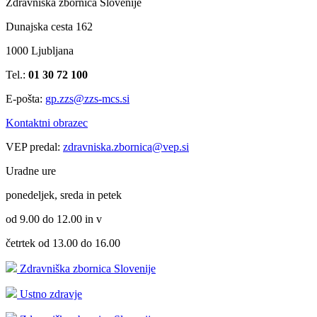
Zdravniška zbornica Slovenije
Dunajska cesta 162
1000 Ljubljana
Tel.:
01 30 72 100
E-pošta:
gp.zzs@zzs-mcs.si
Kontaktni obrazec
VEP predal:
zdravniska.zbornica@vep.si
Uradne ure
ponedeljek, sreda in petek
od 9.00 do 12.00 in v
četrtek od 13.00 do 16.00
Zdravniška zbornica Slovenije
Ustno zdravje