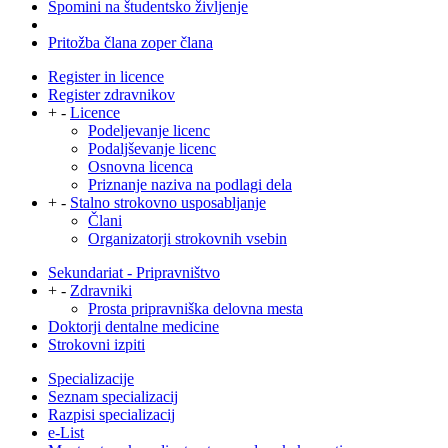
Spomini na študentsko življenje
Pritožba člana zoper člana
Register in licence
Register zdravnikov
+
-
Licence
Podeljevanje licenc
Podaljševanje licenc
Osnovna licenca
Priznanje naziva na podlagi dela
+
-
Stalno strokovno usposabljanje
Člani
Organizatorji strokovnih vsebin
Sekundariat - Pripravništvo
+
-
Zdravniki
Prosta pripravniška delovna mesta
Doktorji dentalne medicine
Strokovni izpiti
Specializacije
Seznam specializacij
Razpisi specializacij
e-List