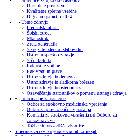
+
-
Smernice za uporabo zaslonov
Uporabne povezave
Kvalitetne spletne vsebine
Digitalno pametni 2024
+
-
Ustno zdravje
Predšolski otroci
Šolski otroci
Mladostniki
Zrela generacija
Starejši ter slepi in slabovidni
Ustno in splošno zdravje
Srčni bolniki
Rak ustne votline
Rak vratu in glave
Ustno zdravje in demenca
Ustno zdravje in sladkorna bolezen
Ustno zdravje in osteoporoza
Ozaveščanje starostnikov o pomenu ustnega zdravja
+
-
Informacije za paciente
Odbor za strokovno medicinska vprašanja
Odbor za pravno etična vprašanja
Komisija za strokovna vprašanja pri Odboru za
zobozdravstvo
Tožilec in razsodišče zbornice
Smernice za ravnanje na socialnih omrežjih