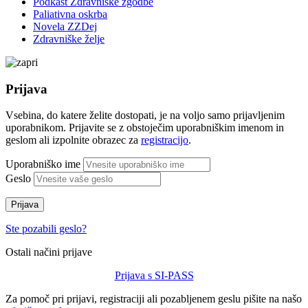
Podkast Zdravniške zgodbe
Paliativna oskrba
Novela ZZDej
Zdravniške želje
Prijava
Vsebina, do katere želite dostopati, je na voljo samo prijavljenim
uporabnikom. Prijavite se z obstoječim uporabniškim imenom in
geslom ali izpolnite obrazec za
registracijo
.
Uporabniško ime
Geslo
Prijava
Ste pozabili geslo?
Ostali načini prijave
Prijava s SI-PASS
Za pomoč pri prijavi, registraciji ali pozabljenem geslu pišite na našo