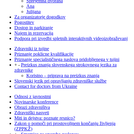
Sprejemna dvorana
Ana
Julijana
Za organizatorje dogodkov
Pogostitev
Dostop in parkiranje
Najem in rezervacija
Podpora pri izvedbi spletnih interaktivnih videoizobraževanj
Zdravniki iz tujine
Priznanje poklicne kvalifikacije
Priznanje specialističnega naslova pridobljenega v tujini
+
-
Preizkus znanja slovenskega strokovnega jezika za
zdravnike
Koristno – priprava na preizkus znanja
Slovenski jezik pri opravljanju zdravniške službe
Contact for doctors from Ukraine
Odnosi z javnostmi
Novinarske konference
Obrazi zdravništva
Zdravniški nasveti
Miti in dejstva: poznate resnico?
Zakon o pomoči pri prostovoljnem končanju življenja
(ZPPKŽ)