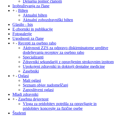
Denarna pomoč članom
Izobraževanja za člane
+
-
Bilten
Aktualni bilten
Aktualni zobozdravniški bilten
Glasilo - Isis
E-zborniki in publikacije
Fotogalerije
Ugodnosti za člane
+
-
Recepti za osebno rabo
Aktivnosti ZZS za odpravo diskirminatorne ureditve
dodeljevanja receptov za osebno rabo
Specializanti
Zdravniki sekundariji z opravljenim strokovnim izpitom
Upokojeni zdravniki in doktorji dentalne medicine
Zasebniki
+
-
Oglasi
Mali oglasi
Seznam objav nadomeščanj
Zaposlitveni oglasi
Mladi zdravniki
+
-
Zasebna dejavnost
Vloga za pridobitev potrdila za opravljanje in
pridobitev koncesije za fizične osebe
Študenti