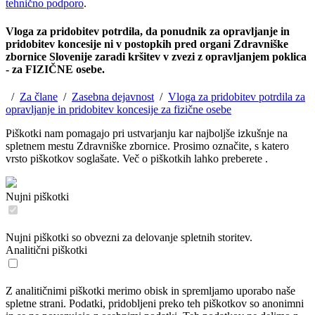
tehnično podporo
.
Vloga za pridobitev potrdila, da ponudnik za opravljanje in
pridobitev koncesije ni v postopkih pred organi Zdravniške
zbornice Slovenije zaradi kršitev v zvezi z opravljanjem poklica
- za FIZIČNE osebe.
/
Za člane
/
Zasebna dejavnost
/
Vloga za pridobitev potrdila za
opravljanje in pridobitev koncesije za fizične osebe
Piškotki nam pomagajo pri ustvarjanju kar najboljše izkušnje na
spletnem mestu Zdravniške zbornice. Prosimo označite, s katero
vrsto piškotkov soglašate. Več o piškotkih lahko preberete
.
Nujni piškotki
Nujni piškotki so obvezni za delovanje spletnih storitev.
Analitični piškotki
Z analitičnimi piškotki merimo obisk in spremljamo uporabo naše
spletne strani. Podatki, pridobljeni preko teh piškotkov so anonimni