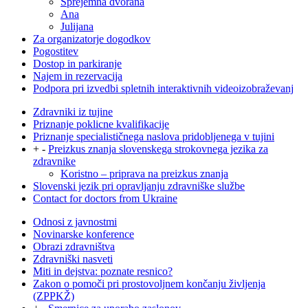
Sprejemna dvorana
Ana
Julijana
Za organizatorje dogodkov
Pogostitev
Dostop in parkiranje
Najem in rezervacija
Podpora pri izvedbi spletnih interaktivnih videoizobraževanj
Zdravniki iz tujine
Priznanje poklicne kvalifikacije
Priznanje specialističnega naslova pridobljenega v tujini
+
-
Preizkus znanja slovenskega strokovnega jezika za
zdravnike
Koristno – priprava na preizkus znanja
Slovenski jezik pri opravljanju zdravniške službe
Contact for doctors from Ukraine
Odnosi z javnostmi
Novinarske konference
Obrazi zdravništva
Zdravniški nasveti
Miti in dejstva: poznate resnico?
Zakon o pomoči pri prostovoljnem končanju življenja
(ZPPKŽ)