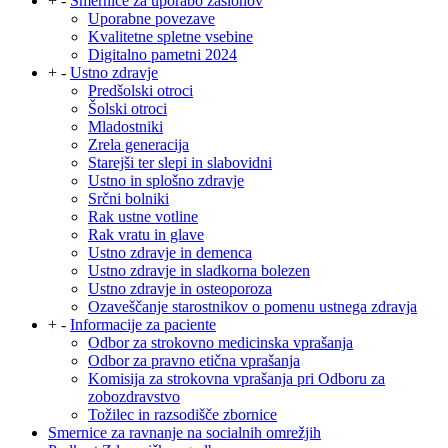
+
-
Smernice za uporabo zaslonov
Uporabne povezave
Kvalitetne spletne vsebine
Digitalno pametni 2024
+
-
Ustno zdravje
Predšolski otroci
Šolski otroci
Mladostniki
Zrela generacija
Starejši ter slepi in slabovidni
Ustno in splošno zdravje
Srčni bolniki
Rak ustne votline
Rak vratu in glave
Ustno zdravje in demenca
Ustno zdravje in sladkorna bolezen
Ustno zdravje in osteoporoza
Ozaveščanje starostnikov o pomenu ustnega zdravja
+
-
Informacije za paciente
Odbor za strokovno medicinska vprašanja
Odbor za pravno etična vprašanja
Komisija za strokovna vprašanja pri Odboru za
zobozdravstvo
Tožilec in razsodišče zbornice
Smernice za ravnanje na socialnih omrežjih