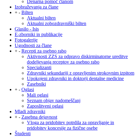
Denarna pomoč članom
Izobraževanja za člane
+
-
Bilten
Aktualni bilten
Aktualni zobozdravniški bilten
Glasilo - Isis
E-zborniki in publikacije
Fotogalerije
Ugodnosti za člane
+
-
Recepti za osebno rabo
Aktivnosti ZZS za odpravo diskirminatorne ureditve
dodeljevanja receptov za osebno rabo
Specializanti
Zdravniki sekundariji z opravljenim strokovnim izpitom
Upokojeni zdravniki in doktorji dentalne medicine
Zasebniki
+
-
Oglasi
Mali oglasi
Seznam objav nadomeščanj
Zaposlitveni oglasi
Mladi zdravniki
+
-
Zasebna dejavnost
Vloga za pridobitev potrdila za opravljanje in
pridobitev koncesije za fizične osebe
Študenti