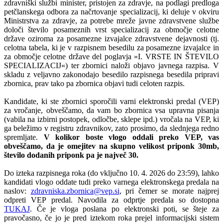
zdravniški službi minister, pristojen za zdravje, na podlagi predloga
petčlanskega odbora za načrtovanje specializacij, ki deluje v okviru
Ministrstva za zdravje, za potrebe mreže javne zdravstvene službe
določi število posameznih vrst specializacij za območje celotne
države oziroma za posamezne izvajalce zdravstvene dejavnosti (tj.
celotna tabela, ki je v razpisnem besedilu za posamezne izvajalce in
za območje celotne države del poglavja »I. VRSTE IN ŠTEVILO
SPECIALIZACIJ«) ter zbornici naloži objavo javnega razpisa. V
skladu z veljavno zakonodajo besedilo razpisnega besedila pripravi
zbornica, prav tako pa zbornica objavi tudi celoten razpis.
Kandidate, ki ste zbornici sporočili varni elektronski predal (VEP)
za vročanje, obveščamo, da vam bo zbornica vsa upravna pisanja
(vabila na izbirni postopek, odločbe, sklepe ipd.) vročala na VEP, ki
ga beležimo v registru zdravnikov, zato prosimo, da slednjega redno
spremljate.
V kolikor boste vlogo oddali preko VEP, vas
obveščamo, da je omejitev na skupno velikost priponk 30mb,
število dodanih priponk pa je največ 30.
Do izteka razpisnega roka (do vključno 10. 4. 2026 do 23:59), lahko
kandidati vlogo oddate tudi preko varnega elektronskega predala na
naslov:
zdravniska.zbornica@vep.si
, pri čemer se morate najprej
odpreti VEP predal. Navodila za odprtje predala so dostopna
TUKAJ
. Če je vloga poslana po elektronski poti, se šteje za
pravočasno, če jo je pred iztekom roka prejel informacijski sistem