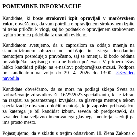
POMEMBNE INFORMACIJE
Kandidate, ki boste
strokovni izpit opravljali
v marčevskem
roku
, obveščamo, da vam potrdila o opravljenem strokovnem izpitu
ni treba priložiti k vlogi, saj bo podatek o opravljenem strokovnem
izpitu zbornica pridobila iz uradnih evidenc.
Kandidatom svetujemo, da z zaprosilom za oddajo mnenja na
standardiziranem obrazcu ne odlašajo in le-tega dosedanjim
mentorjem posredujejo pravočasno, saj se mnenja, ki bodo oddana
po zaključku razpisnega roka ne bodo upoštevala. V primeru težav
lahko kandidati pišejo na e-naslov: podpora@zzs-mcs.si. Podpora
bo kandidatom na voljo do 29. 4. 2026 do 13:00.
>>>video
navodila
Kandidate obveščamo, da se mora na podlagi sklepa Sveta za
izobraževanje zdravnikov št. 16/25/2023 specializantu, ki je izbran
na razpisu za posameznega izvajalca, za glavnega mentorja tekom
specializacije obvezno določiti mentorja, ki je zaposlen pri izvajalcu,
za katerega je bil kandidat izbran, seveda ob predpostavki, da
izvajalec ima veljavno imenovanega glavnega mentorja, slednji pa
ima prosto mesto.
Pojasnjujemo, da v skladu s tretjim odstavkom 18. člena Zakona o