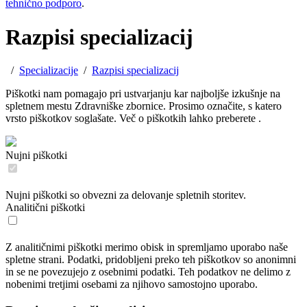
tehnično podporo
.
Razpisi specializacij
/
Specializacije
/
Razpisi specializacij
Piškotki nam pomagajo pri ustvarjanju kar najboljše izkušnje na
spletnem mestu Zdravniške zbornice. Prosimo označite, s katero
vrsto piškotkov soglašate. Več o piškotkih lahko preberete
.
Nujni piškotki
Nujni piškotki so obvezni za delovanje spletnih storitev.
Analitični piškotki
Z analitičnimi piškotki merimo obisk in spremljamo uporabo naše
spletne strani. Podatki, pridobljeni preko teh piškotkov so anonimni
in se ne povezujejo z osebnimi podatki. Teh podatkov ne delimo z
nobenimi tretjimi osebami za njihovo samostojno uporabo.