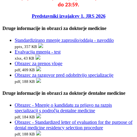
do 23:59.
Predstavniki izvajalcev 1. JRS 2026
Druge informacije in obrazci za doktorje medicine
Standardizirano mnenje zaprosilo/oddaja - navodilo
pptx, 357 KB
Evalvacija mnenja - test
xlsx, 43 KB
Obrazec za prenos vloge
pdf, 409 KB
Obrazec za razgovor pred odobritvijo specializacije
pdf, 188 KB
Druge informacije in obrazci za doktorje dentalne medicine
Obrazec - Mnenje o kandidatu za prijavo na razpis
specializacij s področja dentalne medicine
pdf, 184 KB
Obrazec - Standardized letter of evaluation for the purpose of
dental medicine residency selection procedure
pdf, 188 KB