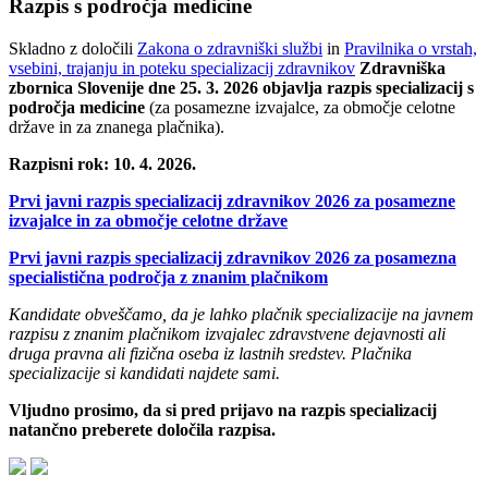
Razpis s področja medicine
Skladno z določili
Zakona o zdravniški službi
in
Pravilnika o vrstah,
vsebini, trajanju in poteku specializacij zdravnikov
Zdravniška
zbornica Slovenije dne 25. 3. 2026 objavlja razpis specializacij s
področja medicine
(za posamezne izvajalce, za območje celotne
države in za znanega plačnika).
Ra
zpisni rok: 10. 4. 2026.
Prvi javni razpis specializacij zdravnikov 2026 za posamezne
izvajalce in za območje celotne države
Prvi javni razpis specializacij zdravnikov 2026 za posamezna
specialistična področja z znanim plačnikom
Kandidate obveščamo, da je lahko plačnik specializacije na javnem
razpisu z znanim plačnikom izvajalec zdravstvene dejavnosti ali
druga pravna ali fizična oseba iz lastnih sredstev. Plačnika
specializacije si kandidati najdete sami.
Vljudno prosimo, da si pred prijavo na razpis specializacij
natančno preberete določila razpisa.