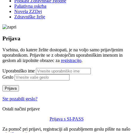
Podkast Zdravniške zgodbe
Paliativna oskrba
Novela ZZDej
Zdravniške želje
Prijava
Vsebina, do katere želite dostopati, je na voljo samo prijavljenim
uporabnikom. Prijavite se z obstoječim uporabniškim imenom in
geslom ali izpolnite obrazec za
registracijo
.
Uporabniško ime
Geslo
Prijava
Ste pozabili geslo?
Ostali načini prijave
Prijava s SI-PASS
Za pomoč pri prijavi, registraciji ali pozabljenem geslu pišite na našo