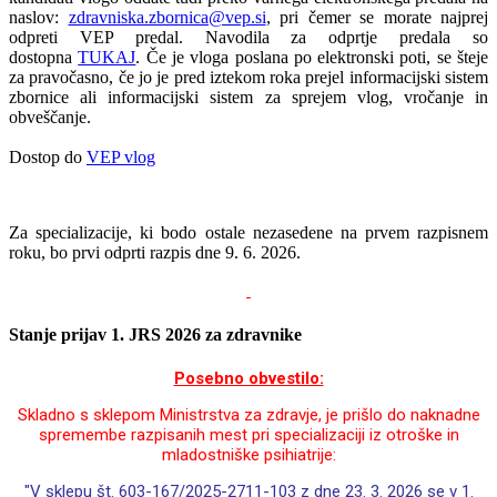
naslov:
zdravniska.zbornica@vep.si
, pri čemer se morate najprej
odpreti VEP predal. Navodila za odprtje predala so
dostopna
TUKAJ
. Če je vloga poslana po elektronski poti, se šteje
za pravočasno, če jo je pred iztekom roka prejel informacijski sistem
zbornice ali informacijski sistem za sprejem vlog, vročanje in
obveščanje.
Dostop do
VEP vlog
Za specializacije, ki bodo ostale nezasedene na prvem razpisnem
roku, bo prvi odprti razpis dne 9. 6. 2026.
Stanje prijav 1. JRS 2026 za zdravnike
Posebno obvestilo:
Skladno s sklepom Ministrstva za zdravje, je prišlo do naknadne
spremembe razpisanih mest pri specializaciji iz otroške in
mladostniške psihiatrije:
"V sklepu št. 603-167/2025-2711-103 z dne 23. 3. 2026 se v 1.