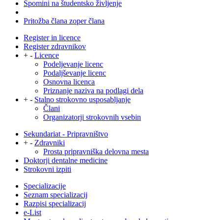
Spomini na študentsko življenje
Pritožba člana zoper člana
Register in licence
Register zdravnikov
+
-
Licence
Podeljevanje licenc
Podaljševanje licenc
Osnovna licenca
Priznanje naziva na podlagi dela
+
-
Stalno strokovno usposabljanje
Člani
Organizatorji strokovnih vsebin
Sekundariat - Pripravništvo
+
-
Zdravniki
Prosta pripravniška delovna mesta
Doktorji dentalne medicine
Strokovni izpiti
Specializacije
Seznam specializacij
Razpisi specializacij
e-List