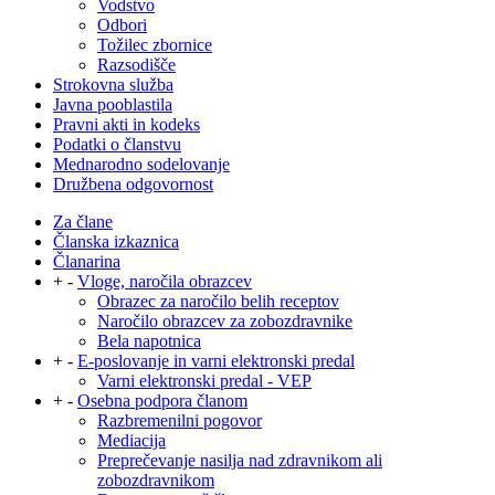
Vodstvo
Odbori
Tožilec zbornice
Razsodišče
Strokovna služba
Javna pooblastila
Pravni akti in kodeks
Podatki o članstvu
Mednarodno sodelovanje
Družbena odgovornost
Za člane
Članska izkaznica
Članarina
+
-
Vloge, naročila obrazcev
Obrazec za naročilo belih receptov
Naročilo obrazcev za zobozdravnike
Bela napotnica
+
-
E-poslovanje in varni elektronski predal
Varni elektronski predal - VEP
+
-
Osebna podpora članom
Razbremenilni pogovor
Mediacija
Preprečevanje nasilja nad zdravnikom ali
zobozdravnikom