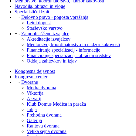
Mentorstvo, koordinatorstvo, nadzor kakovosti
Navodila, obrazci in vloge
Specialistični izpit
+
-
Delovno pravo - pogosta vprašanja
Letni dopust
Starševsko varstvo
+
-
Za pooblaščene izvajalce
Akreditacije izvajalcev
Mentorstvo, koordinatorstvo in nadzor kakovosti
Financiranje specializacij - informacije
Financiranje specializacij - obračun sredstev
Oddaja zahtevkov in izjav
Kongresna dejavnost
Kongresni center
+
-
Dvorane
Modra dvorana
Viktorija
Akvarij
Klub Domus Medica in pasaža
Julija
Prehodna dvorana
Galerija
Rantova dvorana
Velika sejna dvorana