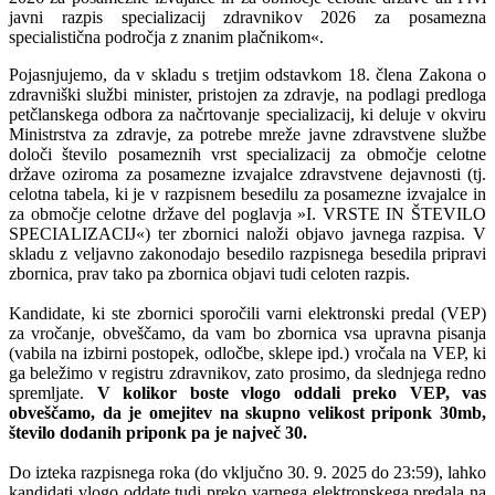
javni razpis specializacij zdravnikov 2026 za posamezna
specialistična področja z znanim plačnikom«.
Pojasnjujemo, da v skladu s tretjim odstavkom 18. člena Zakona o
zdravniški službi minister, pristojen za zdravje, na podlagi predloga
petčlanskega odbora za načrtovanje specializacij, ki deluje v okviru
Ministrstva za zdravje, za potrebe mreže javne zdravstvene službe
določi število posameznih vrst specializacij za območje celotne
države oziroma za posamezne izvajalce zdravstvene dejavnosti (tj.
celotna tabela, ki je v razpisnem besedilu za posamezne izvajalce in
za območje celotne države del poglavja »I. VRSTE IN ŠTEVILO
SPECIALIZACIJ«) ter zbornici naloži objavo javnega razpisa. V
skladu z veljavno zakonodajo besedilo razpisnega besedila pripravi
zbornica, prav tako pa zbornica objavi tudi celoten razpis.
Kandidate, ki ste zbornici sporočili varni elektronski predal (VEP)
za vročanje, obveščamo, da vam bo zbornica vsa upravna pisanja
(vabila na izbirni postopek, odločbe, sklepe ipd.) vročala na VEP, ki
ga beležimo v registru zdravnikov, zato prosimo, da slednjega redno
spremljate.
V kolikor boste vlogo oddali preko VEP, vas
obveščamo, da je omejitev na skupno velikost priponk 30mb,
število dodanih priponk pa je največ 30.
Do izteka razpisnega roka (do vključno 30. 9. 2025 do 23:59), lahko
kandidati vlogo oddate tudi preko varnega elektronskega predala na