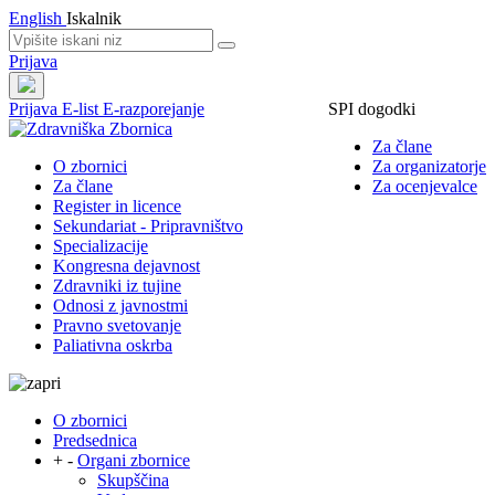
English
Iskalnik
Prijava
Prijava
E-list
E-razporejanje
SPI dogodki
Za člane
O zbornici
Za organizatorje
Za člane
Za ocenjevalce
Register in licence
Sekundariat - Pripravništvo
Specializacije
Kongresna dejavnost
Zdravniki iz tujine
Odnosi z javnostmi
Pravno svetovanje
Paliativna oskrba
O zbornici
Predsednica
+
-
Organi zbornice
Skupščina