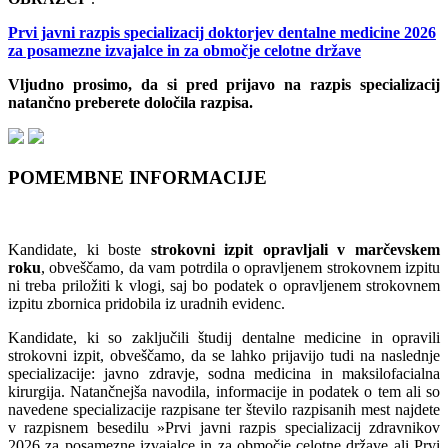
Prvi javni razpis specializacij doktorjev dentalne medicine 2026
za posamezne izvajalce in za območje celotne države
Vljudno prosimo, da si pred prijavo na razpis specializacij
natančno preberete določila razpisa.
POMEMBNE INFORMACIJE
Kandidate, ki boste
strokovni izpit opravljali
v marčevskem
roku
, obveščamo, da vam potrdila o opravljenem strokovnem izpitu
ni treba priložiti k vlogi, saj bo podatek o opravljenem strokovnem
izpitu zbornica pridobila iz uradnih evidenc.
Kandidate, ki so zaključili študij dentalne medicine in opravili
strokovni izpit, obveščamo, da se lahko prijavijo tudi na naslednje
specializacije: javno zdravje, sodna medicina in maksilofacialna
kirurgija. Natančnejša navodila, informacije in podatek o tem ali so
navedene specializacije razpisane ter število razpisanih mest najdete
v razpisnem besedilu »Prvi javni razpis specializacij zdravnikov
2026 za posamezne izvajalce in za območje celotne države ali Prvi