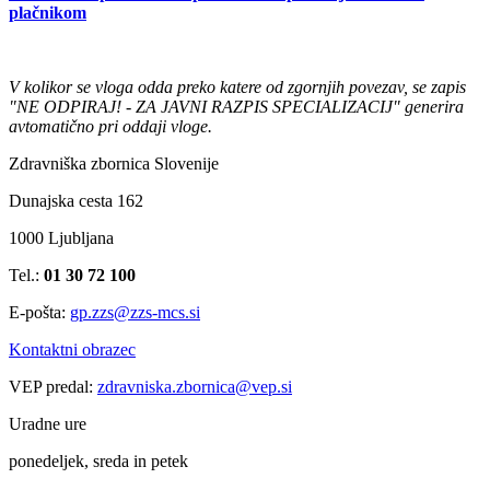
plačnikom
V kolikor se vloga odda preko katere od zgornjih povezav, se zapis
"NE ODPIRAJ! - ZA JAVNI RAZPIS SPECIALIZACIJ" generira
avtomatično pri oddaji vloge.
Zdravniška zbornica Slovenije
Dunajska cesta 162
1000 Ljubljana
Tel.:
01 30 72 100
E-pošta:
gp.zzs@zzs-mcs.si
Kontaktni obrazec
VEP predal:
zdravniska.zbornica@vep.si
Uradne ure
ponedeljek, sreda in petek