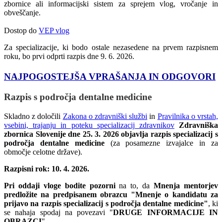
zbornice ali informacijski sistem za sprejem vlog, vročanje in
obveščanje.
Dostop do
VEP vlog
Za specializacije, ki bodo ostale nezasedene na prvem razpisnem
roku, bo prvi odprti razpis dne 9. 6. 2026.
NAJPOGOSTEJŠA VPRAŠANJA IN ODGOVORI
Razpis s
področja
dentalne medicine
Skladno z določili
Zakona o zdravniški službi
in
Pravilnika o vrstah,
vsebini, trajanju in poteku specializacij zdravnikov
Zdravniška
zbornica Slovenije dne 25. 3. 2026 objavlja razpis specializacij s
področja dentalne medicine
(za posamezne izvajalce in za
območje celotne države).
Razpisni rok: 10. 4. 2026.
Pri oddaji vloge bodite pozorni
na to, da
Mnenja mentorjev
predložite na predpisanem obrazcu "Mnenje o kandidatu za
prijavo na razpis specializacij s področja dentalne medicine"
, ki
se nahaja spodaj na povezavi "
DRUGE INFORMACIJE IN
OBRAZCI
".