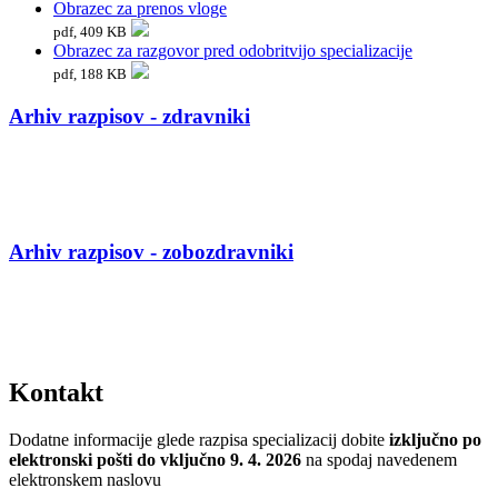
Obrazec za prenos vloge
pdf, 409 KB
Obrazec za razgovor pred odobritvijo specializacije
pdf, 188 KB
Arhiv razpisov - zdravniki
Arhiv razpisov - zobozdravniki
Kontakt
Dodatne informacije glede razpisa specializacij dobite
izključno po
elektronski poš
ti
do vključno 9. 4. 2026
na spodaj navedenem
elektronskem naslovu