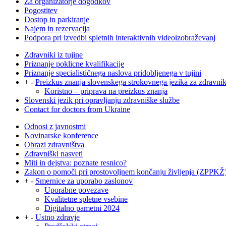
Za organizatorje dogodkov
Pogostitev
Dostop in parkiranje
Najem in rezervacija
Podpora pri izvedbi spletnih interaktivnih videoizobraževanj
Zdravniki iz tujine
Priznanje poklicne kvalifikacije
Priznanje specialističnega naslova pridobljenega v tujini
+
-
Preizkus znanja slovenskega strokovnega jezika za zdravni
Koristno – priprava na preizkus znanja
Slovenski jezik pri opravljanju zdravniške službe
Contact for doctors from Ukraine
Odnosi z javnostmi
Novinarske konference
Obrazi zdravništva
Zdravniški nasveti
Miti in dejstva: poznate resnico?
Zakon o pomoči pri prostovoljnem končanju življenja (ZPPKŽ
+
-
Smernice za uporabo zaslonov
Uporabne povezave
Kvalitetne spletne vsebine
Digitalno pametni 2024
+
-
Ustno zdravje