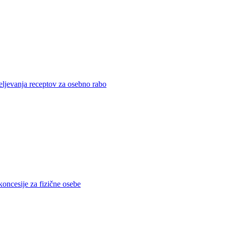
eljevanja receptov za osebno rabo
koncesije za fizične osebe