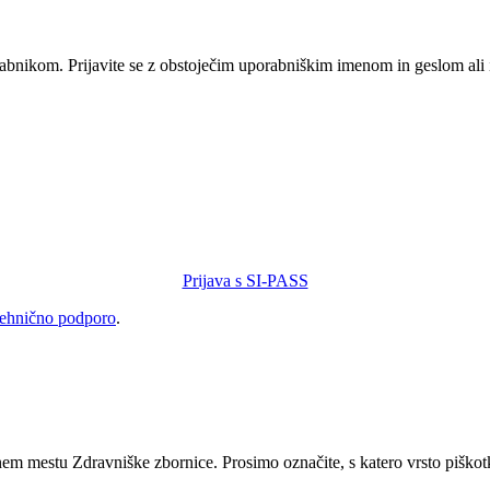
orabnikom. Prijavite se z obstoječim uporabniškim imenom in geslom ali
Prijava s SI-PASS
tehnično podporo
.
tnem mestu Zdravniške zbornice. Prosimo označite, s katero vrsto piškot