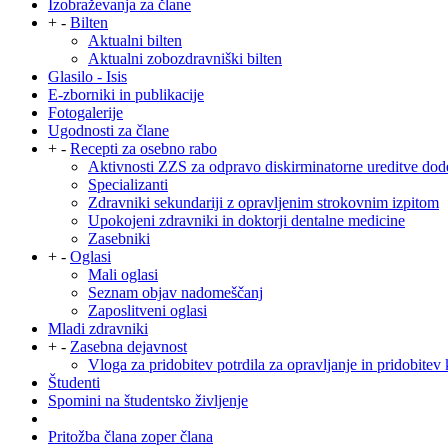
Izobraževanja za člane
+
-
Bilten
Aktualni bilten
Aktualni zobozdravniški bilten
Glasilo - Isis
E-zborniki in publikacije
Fotogalerije
Ugodnosti za člane
+
-
Recepti za osebno rabo
Aktivnosti ZZS za odpravo diskirminatorne ureditve dod
Specializanti
Zdravniki sekundariji z opravljenim strokovnim izpitom
Upokojeni zdravniki in doktorji dentalne medicine
Zasebniki
+
-
Oglasi
Mali oglasi
Seznam objav nadomeščanj
Zaposlitveni oglasi
Mladi zdravniki
+
-
Zasebna dejavnost
Vloga za pridobitev potrdila za opravljanje in pridobitev 
Študenti
Spomini na študentsko življenje
Pritožba člana zoper člana