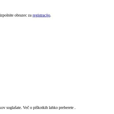
 izpolnite obrazec za
registracijo
.
kov soglašate. Več o piškotkih lahko preberete
.