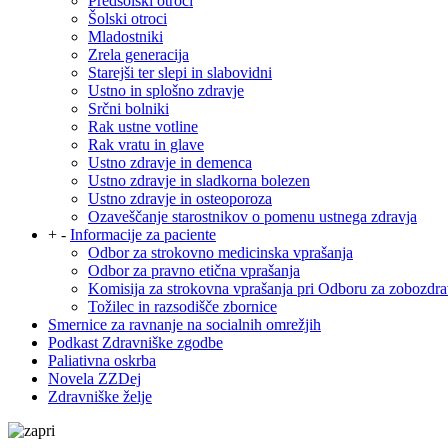
Predšolski otroci
Šolski otroci
Mladostniki
Zrela generacija
Starejši ter slepi in slabovidni
Ustno in splošno zdravje
Srčni bolniki
Rak ustne votline
Rak vratu in glave
Ustno zdravje in demenca
Ustno zdravje in sladkorna bolezen
Ustno zdravje in osteoporoza
Ozaveščanje starostnikov o pomenu ustnega zdravja
+
-
Informacije za paciente
Odbor za strokovno medicinska vprašanja
Odbor za pravno etična vprašanja
Komisija za strokovna vprašanja pri Odboru za zobozdra
Tožilec in razsodišče zbornice
Smernice za ravnanje na socialnih omrežjih
Podkast Zdravniške zgodbe
Paliativna oskrba
Novela ZZDej
Zdravniške želje