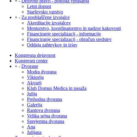
+
-
Delovno pravo - pogosta vprašanja
Letni dopust
Starševsko varstvo
+
-
Za pooblaščene izvajalce
Akreditacije izvajalcev
Mentorstvo, koordinatorstvo in nadzor kakovosti
Financiranje specializacij - informacije
Financiranje specializacij - obračun sredstev
Oddaja zahtevkov in izjav
Kongresna dejavnost
Kongresni center
+
-
Dvorane
Modra dvorana
Viktorija
Akvarij
Klub Domus Medica in pasaža
Julija
Prehodna dvorana
Galerija
Rantova dvorana
Velika sejna dvorana
Sprejemna dvorana
Ana
Julijana