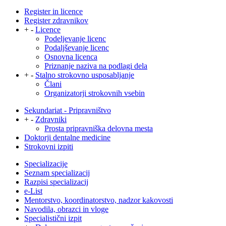
Register in licence
Register zdravnikov
+
-
Licence
Podeljevanje licenc
Podaljševanje licenc
Osnovna licenca
Priznanje naziva na podlagi dela
+
-
Stalno strokovno usposabljanje
Člani
Organizatorji strokovnih vsebin
Sekundariat - Pripravništvo
+
-
Zdravniki
Prosta pripravniška delovna mesta
Doktorji dentalne medicine
Strokovni izpiti
Specializacije
Seznam specializacij
Razpisi specializacij
e-List
Mentorstvo, koordinatorstvo, nadzor kakovosti
Navodila, obrazci in vloge
Specialistični izpit