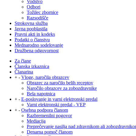
Vodstvo
Odbori
Tožilec zbornice
Razsodišče
Strokovna služba
Javna pooblastila
Pravni akti in kodeks
Podatki o članstvu
Mednarodno sodelovanje
Družbena odgovornost
Za člane
Članska izkaznica
Članarina
+
-
Vloge, naročila obrazcev
Obrazec za naročilo belih receptov
Naročilo obrazcev za zobozdravnike
Bela napotnica
+
-
E-poslovanje in varni elektronski predal
Varni elektronski predal - VEP
+
-
Osebna podpora članom
Razbremenilni pogovor
Mediacija
Preprečevanje nasilja nad zdravnikom ali zobozdravnik
Denarna pomoč članom