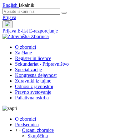
English
Iskalnik
Prijava
Prijava
E-list
E-razporejanje
O zbornici
Za člane
Register in licence
Sekundariat - Pripravništvo
Specializacije
Kongresna dejavnost
Zdravniki iz tujine
Odnosi z javnostmi
Pravno svetovanje
Paliativna oskrba
O zbornici
Predsednica
+
-
Organi zbornice
Skupščina