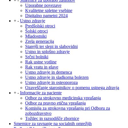
+
-
Smernice za uporabo zaslonov
Uporabne povezave
Kvalitetne spletne vsebine
Digitalno pametni 2024
+
-
Ustno zdravje
Predšolski otroci
Šolski otroci
Mladostniki
Zrela generacija
Starejši ter slepi in slabovidni
Ustno in splošno zdravje
Srčni bolniki
Rak ustne votline
Rak vratu in glave
Ustno zdravje in demenca
Ustno zdravje in sladkorna bolezen
Ustno zdravje in osteoporoza
Ozaveščanje starostnikov o pomenu ustnega zdravja
+
-
Informacije za paciente
Odbor za strokovno medicinska vprašanja
Odbor za pravno etična vprašanja
Komisija za strokovna vprašanja pri Odboru za
zobozdravstvo
Tožilec in razsodišče zbornice
Smernice za ravnanje na socialnih omrežjih