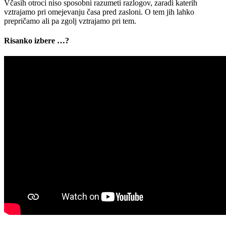
Včasih otroci niso sposobni razumeti razlogov, zaradi katerih
vztrajamo pri omejevanju časa pred zasloni. O tem jih lahko
prepričamo ali pa zgolj vztrajamo pri tem.
Risanko izbere …?