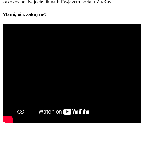
kakovostne. Najdete jih na RTV-jevem portalu Živ žav.
Mami, oči, zakaj ne?