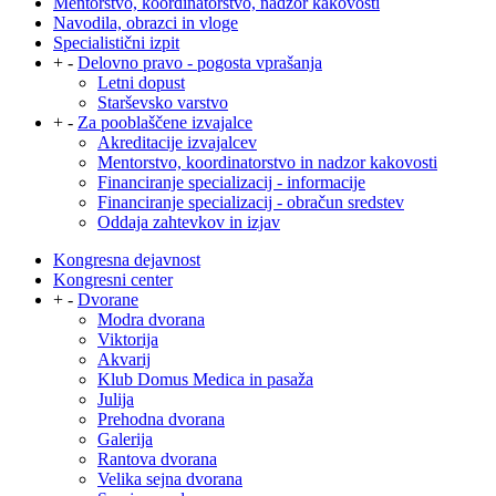
Mentorstvo, koordinatorstvo, nadzor kakovosti
Navodila, obrazci in vloge
Specialistični izpit
+
-
Delovno pravo - pogosta vprašanja
Letni dopust
Starševsko varstvo
+
-
Za pooblaščene izvajalce
Akreditacije izvajalcev
Mentorstvo, koordinatorstvo in nadzor kakovosti
Financiranje specializacij - informacije
Financiranje specializacij - obračun sredstev
Oddaja zahtevkov in izjav
Kongresna dejavnost
Kongresni center
+
-
Dvorane
Modra dvorana
Viktorija
Akvarij
Klub Domus Medica in pasaža
Julija
Prehodna dvorana
Galerija
Rantova dvorana
Velika sejna dvorana