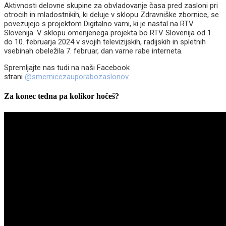
Aktivnosti delovne skupine za obvladovanje časa pred zasloni pri
otrocih in mladostnikih, ki deluje v sklopu Zdravniške zbornice, se
povezujejo s projektom Digitalno varni, ki je nastal na RTV
Slovenija. V sklopu omenjenega projekta bo RTV Slovenija od 1.
do 10. februarja 2024 v svojih televizijskih, radijskih in spletnih
vsebinah obeležila 7. februar, dan varne rabe interneta.
Spremljajte nas tudi na naši Facebook
strani
@smernicezauporabozaslonov
Za konec tedna pa kolikor hočeš?