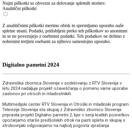
Nujni piškotki so obvezni za delovanje spletnih storitev.
Analitični piškotki
Z analitičnimi piškotki merimo obisk in spremljamo uporabo naše
spletne strani. Podatki, pridobljeni preko teh piškotkov so anonimni
in se ne povezujejo z osebnimi podatki. Teh podatkov ne delimo z
nobenimi tretjimi osebami za njihovo samostojno uporabo.
Digitalno pametni 2024
Zdravniška zbornica Slovenije v sodelovanju z RTV Slovenija v
letu 2024 nadaljuje projekt ozaveščanja o pomenu varne uporabe
zaslonov pri otrocih in mladostnikih.
Multimedijski center RTV Slovenija in Otroški in mladinski program
Televizije Slovenija sta skupaj z Zdravniško zbornico Slovenije
pripravila projekt Digitalno pametni 2, kjer v seriji kratkih posnetkov
opozarjamo starše predšolskih otrok na pasti spleta in skupaj s
strokovnjaki odgovarjamo na najbolj pogosta vprašanja.