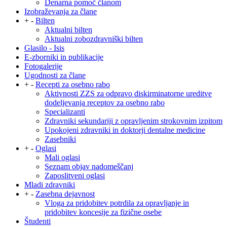
Denarna pomoč članom
Izobraževanja za člane
+
-
Bilten
Aktualni bilten
Aktualni zobozdravniški bilten
Glasilo - Isis
E-zborniki in publikacije
Fotogalerije
Ugodnosti za člane
+
-
Recepti za osebno rabo
Aktivnosti ZZS za odpravo diskirminatorne ureditve
dodeljevanja receptov za osebno rabo
Specializanti
Zdravniki sekundariji z opravljenim strokovnim izpitom
Upokojeni zdravniki in doktorji dentalne medicine
Zasebniki
+
-
Oglasi
Mali oglasi
Seznam objav nadomeščanj
Zaposlitveni oglasi
Mladi zdravniki
+
-
Zasebna dejavnost
Vloga za pridobitev potrdila za opravljanje in
pridobitev koncesije za fizične osebe
Študenti