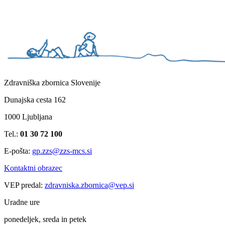
Zdravniška zbornica Slovenije
Dunajska cesta 162
1000 Ljubljana
Tel.:
01 30 72 100
E-pošta:
gp.zzs@zzs-mcs.si
Kontaktni obrazec
VEP predal:
zdravniska.zbornica@vep.si
Uradne ure
ponedeljek, sreda in petek