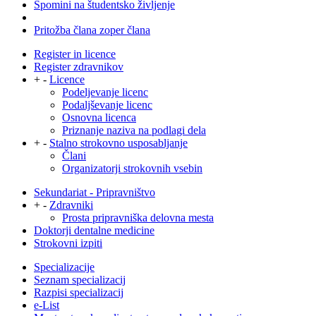
Spomini na študentsko življenje
Pritožba člana zoper člana
Register in licence
Register zdravnikov
+
-
Licence
Podeljevanje licenc
Podaljševanje licenc
Osnovna licenca
Priznanje naziva na podlagi dela
+
-
Stalno strokovno usposabljanje
Člani
Organizatorji strokovnih vsebin
Sekundariat - Pripravništvo
+
-
Zdravniki
Prosta pripravniška delovna mesta
Doktorji dentalne medicine
Strokovni izpiti
Specializacije
Seznam specializacij
Razpisi specializacij
e-List