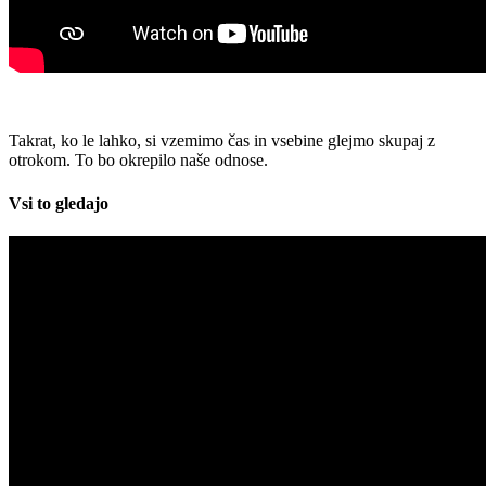
Takrat, ko le lahko, si vzemimo čas in vsebine glejmo skupaj z
otrokom. To bo okrepilo naše odnose.
Vsi to gledajo