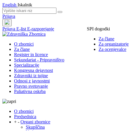
English
Iskalnik
Prijava
Prijava
E-list
E-razporejanje
SPI dogodki
Za člane
O zbornici
Za organizatorje
Za člane
Za ocenjevalce
Register in licence
Sekundariat - Pripravništvo
Specializacije
Kongresna dejavnost
Zdravniki iz tujine
Odnosi z javnostmi
Pravno svetovanje
Paliativna oskrba
O zbornici
Predsednica
+
-
Organi zbornice
Skupščina