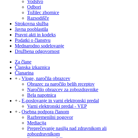
Vodstvo
Odbori
Tožilec zbornice
Razsodišče
Strokovna služba
Javna pooblastila
Pravni akti in kodeks
Podatki o članstvu
Mednarodno sodelovanje
Družbena odgovornost
Za člane
Članska izkaznica
Članarina
+
-
Vloge, naročila obrazcev
Obrazec za naročilo belih receptov
Naročilo obrazcev za zobozdravnike
Bela napotnica
+
-
E-poslovanje in varni elektronski predal
Varni elektronski predal - VEP
+
-
Osebna podpora članom
Razbremenilni pogovor
Mediacija
Preprečevanje nasilja nad zdravnikom ali
zobozdravnikom