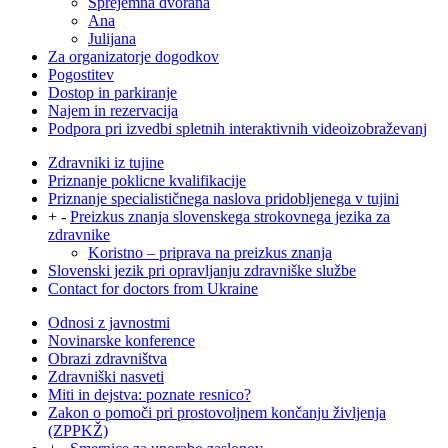
Sprejemna dvorana
Ana
Julijana
Za organizatorje dogodkov
Pogostitev
Dostop in parkiranje
Najem in rezervacija
Podpora pri izvedbi spletnih interaktivnih videoizobraževanj
Zdravniki iz tujine
Priznanje poklicne kvalifikacije
Priznanje specialističnega naslova pridobljenega v tujini
+
-
Preizkus znanja slovenskega strokovnega jezika za
zdravnike
Koristno – priprava na preizkus znanja
Slovenski jezik pri opravljanju zdravniške službe
Contact for doctors from Ukraine
Odnosi z javnostmi
Novinarske konference
Obrazi zdravništva
Zdravniški nasveti
Miti in dejstva: poznate resnico?
Zakon o pomoči pri prostovoljnem končanju življenja
(ZPPKŽ)