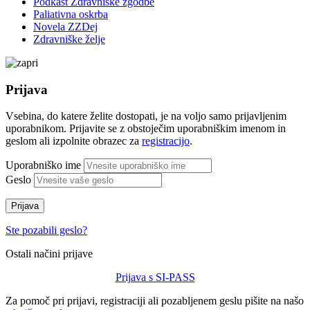
Podkast Zdravniške zgodbe
Paliativna oskrba
Novela ZZDej
Zdravniške želje
Prijava
Vsebina, do katere želite dostopati, je na voljo samo prijavljenim
uporabnikom. Prijavite se z obstoječim uporabniškim imenom in
geslom ali izpolnite obrazec za
registracijo
.
Uporabniško ime
Geslo
Prijava
Ste pozabili geslo?
Ostali načini prijave
Prijava s SI-PASS
Za pomoč pri prijavi, registraciji ali pozabljenem geslu pišite na našo