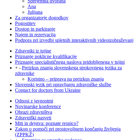
Sprejemna dvorana
Ana
Julijana
Za organizatorje dogodkov
Pogostitev
Dostop in parkiranje
Najem in rezervacija
Podpora pri izvedbi spletnih interaktivnih videoizobraževanj
Zdravniki iz tujine
Priznanje poklicne kvalifikacije
Priznanje specialističnega naslova pridobljenega v tujini
+
-
Preizkus znanja slovenskega strokovnega jezika za
zdravnike
Koristno – priprava na preizkus znanja
Slovenski jezik pri opravljanju zdravniške službe
Contact for doctors from Ukraine
Odnosi z javnostmi
Novinarske konference
Obrazi zdravništva
Zdravniški nasveti
Miti in dejstva: poznate resnico?
Zakon o pomoči pri prostovoljnem končanju življenja
(ZPPKŽ)