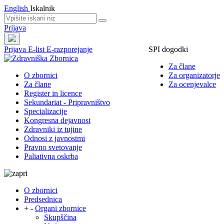
English
Iskalnik
Prijava
Prijava
E-list
E-razporejanje
SPI dogodki
Za člane
O zbornici
Za organizatorje
Za člane
Za ocenjevalce
Register in licence
Sekundariat - Pripravništvo
Specializacije
Kongresna dejavnost
Zdravniki iz tujine
Odnosi z javnostmi
Pravno svetovanje
Paliativna oskrba
O zbornici
Predsednica
+
-
Organi zbornice
Skupščina