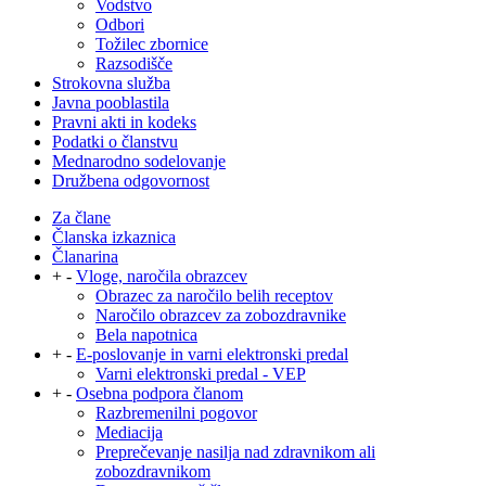
Vodstvo
Odbori
Tožilec zbornice
Razsodišče
Strokovna služba
Javna pooblastila
Pravni akti in kodeks
Podatki o članstvu
Mednarodno sodelovanje
Družbena odgovornost
Za člane
Članska izkaznica
Članarina
+
-
Vloge, naročila obrazcev
Obrazec za naročilo belih receptov
Naročilo obrazcev za zobozdravnike
Bela napotnica
+
-
E-poslovanje in varni elektronski predal
Varni elektronski predal - VEP
+
-
Osebna podpora članom
Razbremenilni pogovor
Mediacija
Preprečevanje nasilja nad zdravnikom ali
zobozdravnikom