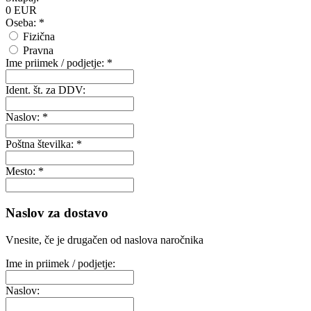
0
EUR
Oseba: *
Fizična
Pravna
Ime priimek / podjetje: *
Ident. št. za DDV:
Naslov: *
Poštna številka: *
Mesto: *
Naslov za dostavo
Vnesite, če je drugačen od naslova naročnika
Ime in priimek / podjetje:
Naslov: