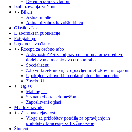
Denarna pomoč članom
Izobraževanja za člane
+
-
Bilten
Aktualni bilten
Aktualni zobozdravniški bilten
Glasilo - Isis
E-zborniki in publikacije
Fotogalerije
Ugodnosti za člane
+
-
Recepti za osebno rabo
Aktivnosti ZZS za odpravo diskirminatorne ureditve
dodeljevanja receptov za osebno rabo
Specializanti
Zdravniki sekundariji z opravljenim strokovnim izpitom
Upokojeni zdravniki in doktorji dentalne medicine
Zasebniki
+
-
Oglasi
Mali oglasi
Seznam objav nadomeščanj
Zaposlitveni oglasi
Mladi zdravniki
+
-
Zasebna dejavnost
Vloga za pridobitev potrdila za opravljanje in
pridobitev koncesije za fizične osebe
Študenti