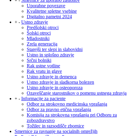
+
-
Smernice za uporabo zaslonov
Uporabne povezave
Kvalitetne spletne vsebine
Digitalno pametni 2024
+
-
Ustno zdravje
Predšolski otroci
Šolski otroci
Mladostniki
Zrela generacija
Starejši ter slepi in slabovidni
Ustno in splošno zdravje
Srčni bolniki
Rak ustne votline
Rak vratu in glave
Ustno zdravje in demenca
Ustno zdravje in sladkorna bolezen
Ustno zdravje in osteoporoza
Ozaveščanje starostnikov o pomenu ustnega zdravja
+
-
Informacije za paciente
Odbor za strokovno medicinska vprašanja
Odbor za pravno etična vprašanja
Komisija za strokovna vprašanja pri Odboru za
zobozdravstvo
Tožilec in razsodišče zbornice
Smernice za ravnanje na socialnih omrežjih