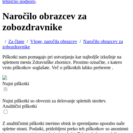
tehnično podporo
.
Naročilo obrazcev za
zobozdravnike
/
Za člane
/
Vloge, naročila obrazcev
/
Naročilo obrazcev za
zobozdravnike
Piškotki nam pomagajo pri ustvarjanju kar najboljše izkušnje na
spletnem mestu Zdravniške zbornice. Prosimo označite, s katero
vrsto piškotkov soglašate. Več o piškotkih lahko preberete
.
Nujni piškotki
Nujni piškotki so obvezni za delovanje spletnih storitev.
Analitični piškotki
Z analitičnimi piškotki merimo obisk in spremljamo uporabo naše
spletne strani. Podatki, pridobljeni preko teh piškotkov so anonimni