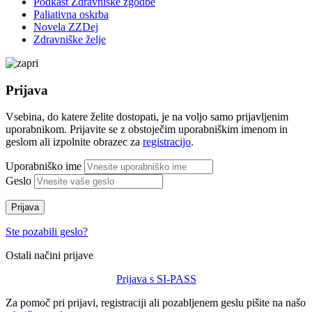
Podkast Zdravniške zgodbe
Paliativna oskrba
Novela ZZDej
Zdravniške želje
Prijava
Vsebina, do katere želite dostopati, je na voljo samo prijavljenim
uporabnikom. Prijavite se z obstoječim uporabniškim imenom in
geslom ali izpolnite obrazec za
registracijo
.
Uporabniško ime
Geslo
Prijava
Ste pozabili geslo?
Ostali načini prijave
Prijava s SI-PASS
Za pomoč pri prijavi, registraciji ali pozabljenem geslu pišite na našo