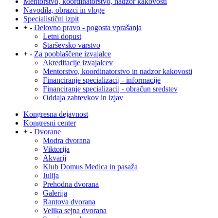
Mentorstvo, koordinatorstvo, nadzor kakovosti
Navodila, obrazci in vloge
Specialistični izpit
+
-
Delovno pravo - pogosta vprašanja
Letni dopust
Starševsko varstvo
+
-
Za pooblaščene izvajalce
Akreditacije izvajalcev
Mentorstvo, koordinatorstvo in nadzor kakovosti
Financiranje specializacij - informacije
Financiranje specializacij - obračun sredstev
Oddaja zahtevkov in izjav
Kongresna dejavnost
Kongresni center
+
-
Dvorane
Modra dvorana
Viktorija
Akvarij
Klub Domus Medica in pasaža
Julija
Prehodna dvorana
Galerija
Rantova dvorana
Velika sejna dvorana