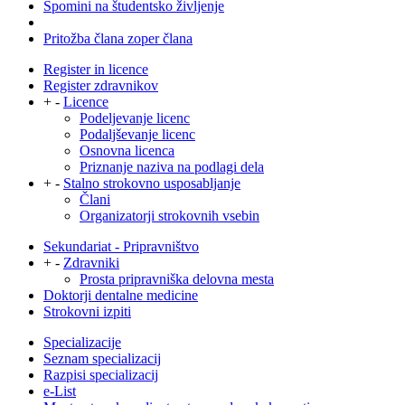
Spomini na študentsko življenje
Pritožba člana zoper člana
Register in licence
Register zdravnikov
+
-
Licence
Podeljevanje licenc
Podaljševanje licenc
Osnovna licenca
Priznanje naziva na podlagi dela
+
-
Stalno strokovno usposabljanje
Člani
Organizatorji strokovnih vsebin
Sekundariat - Pripravništvo
+
-
Zdravniki
Prosta pripravniška delovna mesta
Doktorji dentalne medicine
Strokovni izpiti
Specializacije
Seznam specializacij
Razpisi specializacij
e-List