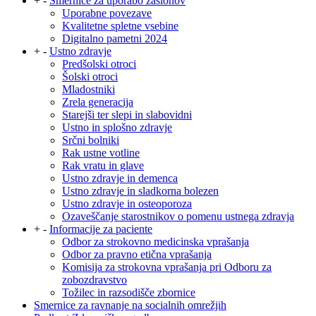
+
-
Smernice za uporabo zaslonov
Uporabne povezave
Kvalitetne spletne vsebine
Digitalno pametni 2024
+
-
Ustno zdravje
Predšolski otroci
Šolski otroci
Mladostniki
Zrela generacija
Starejši ter slepi in slabovidni
Ustno in splošno zdravje
Srčni bolniki
Rak ustne votline
Rak vratu in glave
Ustno zdravje in demenca
Ustno zdravje in sladkorna bolezen
Ustno zdravje in osteoporoza
Ozaveščanje starostnikov o pomenu ustnega zdravja
+
-
Informacije za paciente
Odbor za strokovno medicinska vprašanja
Odbor za pravno etična vprašanja
Komisija za strokovna vprašanja pri Odboru za
zobozdravstvo
Tožilec in razsodišče zbornice
Smernice za ravnanje na socialnih omrežjih