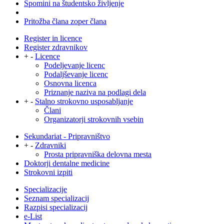
Spomini na študentsko življenje
Pritožba člana zoper člana
Register in licence
Register zdravnikov
+
-
Licence
Podeljevanje licenc
Podaljševanje licenc
Osnovna licenca
Priznanje naziva na podlagi dela
+
-
Stalno strokovno usposabljanje
Člani
Organizatorji strokovnih vsebin
Sekundariat - Pripravništvo
+
-
Zdravniki
Prosta pripravniška delovna mesta
Doktorji dentalne medicine
Strokovni izpiti
Specializacije
Seznam specializacij
Razpisi specializacij
e-List