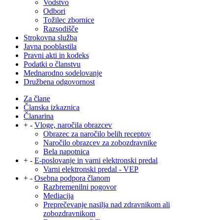
Vodstvo
Odbori
Tožilec zbornice
Razsodišče
Strokovna služba
Javna pooblastila
Pravni akti in kodeks
Podatki o članstvu
Mednarodno sodelovanje
Družbena odgovornost
Za člane
Članska izkaznica
Članarina
+
-
Vloge, naročila obrazcev
Obrazec za naročilo belih receptov
Naročilo obrazcev za zobozdravnike
Bela napotnica
+
-
E-poslovanje in varni elektronski predal
Varni elektronski predal - VEP
+
-
Osebna podpora članom
Razbremenilni pogovor
Mediacija
Preprečevanje nasilja nad zdravnikom ali
zobozdravnikom