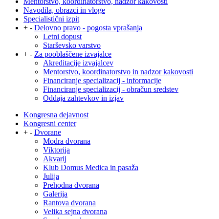
Mentorstvo, koordinatorstvo, nadzor kakovosti
Navodila, obrazci in vloge
Specialistični izpit
+
-
Delovno pravo - pogosta vprašanja
Letni dopust
Starševsko varstvo
+
-
Za pooblaščene izvajalce
Akreditacije izvajalcev
Mentorstvo, koordinatorstvo in nadzor kakovosti
Financiranje specializacij - informacije
Financiranje specializacij - obračun sredstev
Oddaja zahtevkov in izjav
Kongresna dejavnost
Kongresni center
+
-
Dvorane
Modra dvorana
Viktorija
Akvarij
Klub Domus Medica in pasaža
Julija
Prehodna dvorana
Galerija
Rantova dvorana
Velika sejna dvorana