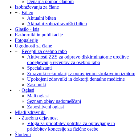
Denarna pomoč članom
Izobraževanja za člane
+
-
Bilten
Aktualni bilten
Aktualni zobozdravniški bilten
Glasilo - Isis
E-zborniki in publikacije
Fotogalerije
Ugodnosti za člane
+
-
Recepti za osebno rabo
Aktivnosti ZZS za odpravo diskirminatorne ureditve
dodeljevanja receptov za osebno rabo
Specializanti
Zdravniki sekundariji z opravljenim strokovnim izpitom
Upokojeni zdravniki in doktorji dentalne medicine
Zasebniki
+
-
Oglasi
Mali oglasi
Seznam objav nadomeščanj
Zaposlitveni oglasi
Mladi zdravniki
+
-
Zasebna dejavnost
Vloga za pridobitev potrdila za opravljanje in
pridobitev koncesije za fizične osebe
Študenti