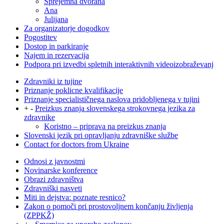
Sprejemna dvorana
Ana
Julijana
Za organizatorje dogodkov
Pogostitev
Dostop in parkiranje
Najem in rezervacija
Podpora pri izvedbi spletnih interaktivnih videoizobraževanj
Zdravniki iz tujine
Priznanje poklicne kvalifikacije
Priznanje specialističnega naslova pridobljenega v tujini
+
-
Preizkus znanja slovenskega strokovnega jezika za
zdravnike
Koristno – priprava na preizkus znanja
Slovenski jezik pri opravljanju zdravniške službe
Contact for doctors from Ukraine
Odnosi z javnostmi
Novinarske konference
Obrazi zdravništva
Zdravniški nasveti
Miti in dejstva: poznate resnico?
Zakon o pomoči pri prostovoljnem končanju življenja
(ZPPKŽ)