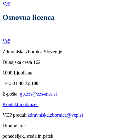
Več
Osnovna licenca
Več
Zdravniška zbornica Slovenije
Dunajska cesta 162
1000 Ljubljana
Tel.:
01 30 72 100
E-pošta:
gp.zzs@zzs-mcs.si
Kontaktni obrazec
VEP predal:
zdravniska.zbornica@vep.si
Uradne ure
ponedeljek, sreda in petek