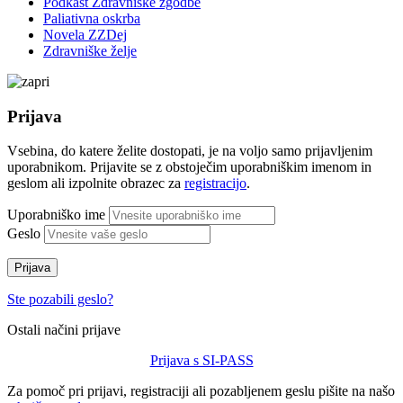
Podkast Zdravniške zgodbe
Paliativna oskrba
Novela ZZDej
Zdravniške želje
Prijava
Vsebina, do katere želite dostopati, je na voljo samo prijavljenim
uporabnikom. Prijavite se z obstoječim uporabniškim imenom in
geslom ali izpolnite obrazec za
registracijo
.
Uporabniško ime
Geslo
Prijava
Ste pozabili geslo?
Ostali načini prijave
Prijava s SI-PASS
Za pomoč pri prijavi, registraciji ali pozabljenem geslu pišite na našo