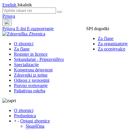
English
Iskalnik
Prijava
Prijava
E-list
E-razporejanje
SPI dogodki
Za člane
O zbornici
Za organizatorje
Za člane
Za ocenjevalce
Register in licence
Sekundariat - Pripravništvo
Specializacije
Kongresna dejavnost
Zdravniki iz tujine
Odnosi z javnostmi
Pravno svetovanje
Paliativna oskrba
O zbornici
Predsednica
+
-
Organi zbornice
Skupščina